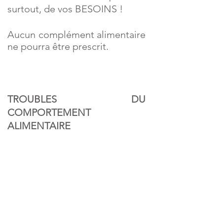
surtout, de vos BESOINS !
Aucun complément alimentaire
ne pourra être prescrit.
TROUBLES DU
COMPORTEMENT
ALIMENTAIRE
De plus en plus de personnes
sont victimes de troubles du
comportement alimentaire en
France.
Dans cette situation, nous
travaillerons ensemble afin de